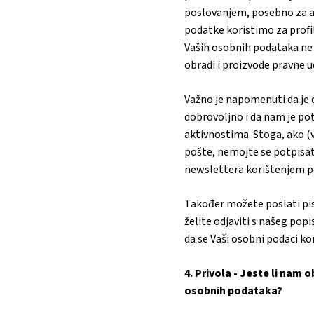
poslovanjem, posebno za an
podatke koristimo za profi
Vaših osobnih podataka ne 
obradi i proizvode pravne uč
Važno je napomenuti da je 
dobrovoljno i da nam je p
aktivnostima. Stoga, ako (v
pošte, nemojte se potpisat
newslettera korištenjem po
Također možete poslati pis
želite odjaviti s našeg popi
da se Vaši osobni podaci kor
4. Privola - Jeste li nam
osobnih podataka?