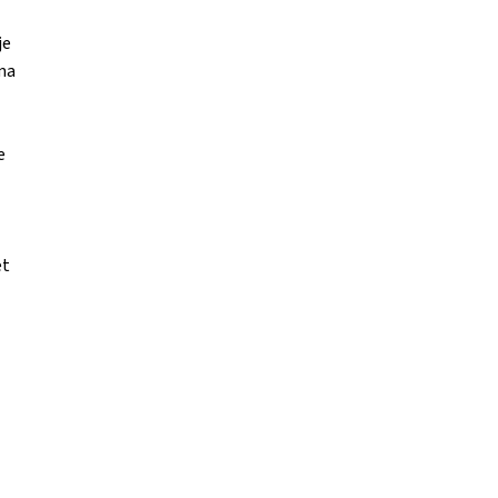
je
ma
e
et