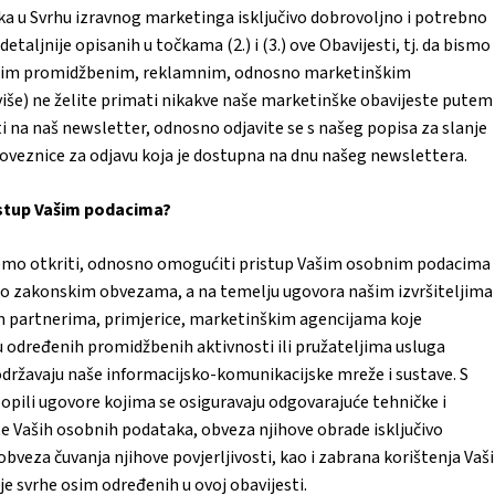
a u Svrhu izravnog marketinga isključivo dobrovoljno i potrebno
etaljnije opisanih u točkama (2.) i (3.) ove Obavijesti, tj. da bismo
našim promidžbenim, reklamnim, odnosno marketinškim
više) ne želite primati nikakve naše marketinške obavijeste putem
i na naš newsletter, odnosno odjavite se s našeg popisa za slanje
veznice za odjavu koja je dostupna na dnu našeg newslettera.
ristup Vašim podacima?
mo otkriti, odnosno omogućiti pristup Vašim osobnim podacima
no zakonskim obvezama, a na temelju ugovora našim izvršiteljima
m partnerima, primjerice, marketinškim agencijama koje
 određenih promidžbenih aktivnosti ili pružateljima usluga
održavaju naše informacijsko-komunikacijske mreže i sustave. S
pili ugovore kojima se osiguravaju odgovarajuće tehničke i
te Vaših osobnih podataka, obveza njihove obrade isključivo
veza čuvanja njihove povjerljivosti, kao i zabrana korištenja Vaš
e svrhe osim određenih u ovoj obavijesti.