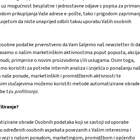
, uz mogućnost besplatne i jednostavne odjave s popisa za priman
godom prikupljanja Vaše adrese e-pošte, tako i prigodom zapriman
 uvjetom da niste unaprijed odbili takvu uporabu Vaših osobnih
 osobne podatke prvenstveno da Vam šaljemo naš newsletter ili d
tavamo o našim marketinškim aktivnostima poput popusta, akcija 
nudi, primjerice o novim proizvodima i/ili uslugama. Osim toga,
 koristiti za potrebe internih analiza i izvješća o ponašanju na
ja naše ponude, marketinških i promidžbenih aktivnosti te
kvim slučajevima možemo koristiti metode automatizirane obrade
be tzv.
profiliranja
.
filiranje?
matizirane obrade Osobnih podataka koji se sastoji od uporabe
u određenih osobnih aspekata povezanih s Vašim interesima i
 vezi s našom ponudom, marketingom, promidžbom i općenito