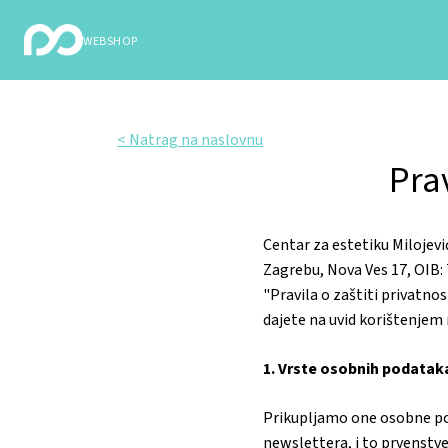
webshop
< Natrag na naslovnu
Prav
Centar za estetiku Milojević
Zagrebu, Nova Ves 17, OIB:
"Pravila o zaštiti privatno
dajete na uvid korištenjem 
1. Vrste osobnih podatak
Prikupljamo one osobne pod
newslettera, i to prvenstve