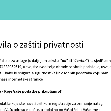
ila o zaštiti privatnosti
 d.o.o. za usluge (u daljnjem tekstu: "
mi
" ili "
Centar
") sa sjedištem
 74338952619, u svojstvu voditelja obrade osobnih podataka, usvaj
sti" kako bi osigurala sigurnost Vaših osobnih podataka koje nam
naše internetske stranice.
a - Koje Vaše podatke prikupljamo?
atke koje ste naveli prilikom registracije za primanje našeg
no Vašu adresu e-pošte, a dodatno po Vašoj želji i Vaše ime i