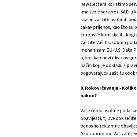
newslettera koristimo serv
ima svoje servere u SAD-u 
razinu zaštite osobnih pod
takav prijenos, kao što su
Europske komisije ili drugi
zaštite Vaših Osobnih podat
mehanizam EU-U.S. Data Pr
a, koji kao novi okvir osig
način koji je u skladu s pr
odgovarajuću zaštitu osobn
8. Rokovi čuvanja - Koli
nakon?
Vaše ćemo osobne podatke č
obavijesti, tj. sve dok žel
odnosno reklamne obavijesti
Ako zaprimimo Vaš zahtjev