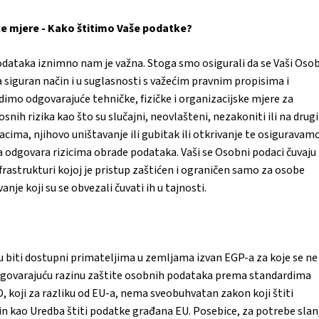
čke mjere - Kako štitimo Vaše podatke?
dataka iznimno nam je važna. Stoga smo osigurali da se Vaši Oso
a siguran način i u suglasnosti s važećim pravnim propisima i
imo odgovarajuće tehničke, fizičke i organizacijske mjere za
nih rizika kao što su slučajni, neovlašteni, nezakoniti ili na drugi
acima, njihovo uništavanje ili gubitak ili otkrivanje te osiguravam
a odgovara rizicima obrade podataka. Vaši se Osobni podaci čuvaju
frastrukturi kojoj je pristup zaštićen i ograničen samo za osobe
nje koji su se obvezali čuvati ih u tajnosti.
biti dostupni primateljima u zemljama izvan EGP-a za koje se ne
dgovarajuću razinu zaštite osobnih podataka prema standardima
D, koji za razliku od EU-a, nema sveobuhvatan zakon koji štiti
in kao Uredba štiti podatke građana EU. Posebice, za potrebe slan