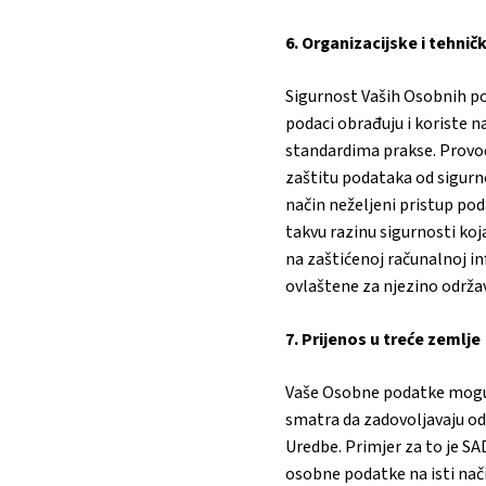
6. Organizacijske i tehni
Sigurnost Vaših Osobnih po
podaci obrađuju i koriste n
standardima prakse. Provod
zaštitu podataka od sigurnos
način neželjeni pristup pod
takvu razinu sigurnosti koj
na zaštićenoj računalnoj in
ovlaštene za njezino održava
7. Prijenos u treće zemlje
Vaše Osobne podatke mogu 
smatra da zadovoljavaju o
Uredbe. Primjer za to je SA
osobne podatke na isti nač