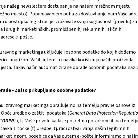
anje našeg newslettera dostupan je na našem mrežnom mjestu
režno mjesto). Popunjavanjem polja za dostavljanje nam Vaše adre
 u postupku registracije izražavate svoju suglasnost (privolu) za
 i drugih marketinških, promidžbenih, reklamnih i sličnih
 adrese e-pošte.
izravnog marketinga uključuje i osobne podatke do kojih dođemo
ice analizom Vaših interesa i navika korištenja naših proizvoda i
jesta. Takav način automatizirane obrade osobnih podataka nazi
 obrade - Zašto prikupljamo osobne podatke?
hu izravnog marketinga obrađujemo na temelju pravne osnove iz
a) Opće uredbe o zaštiti podataka (
General Data Protection Regulati
 "
GDPR
"), tj. Vaše privole kada je potrebna po zakonu ili na temelj
tavka 1. točke (f) Uredbe, tj. radi ostvarivanja naših legitimnih
m marketingom, posebice da Vas putem e-pošte informiramo o naši