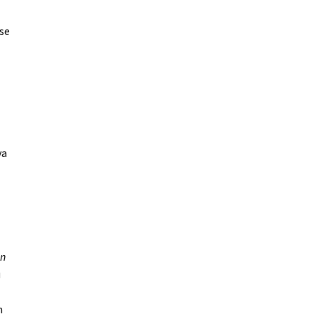
se
va
on
u
m