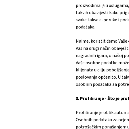
proizvodima i/ili uslugama
takvih obavijesti kako pri
svake takve e-poruke i pod
podataka.
Naime, koristit ćemo Vaše
Vas na drugi način obavješ
nagradnih igara, o našoj po
Vaše osobne podatke možemo
klijenata u cilju poboljšan
poslovanja općenito. U ta
osobnih podataka za potre
3. Profiliranje - Što je pro
Profiliranje je oblik auto
Osobnih podataka za ocjen
potrošačkim ponašanjem u