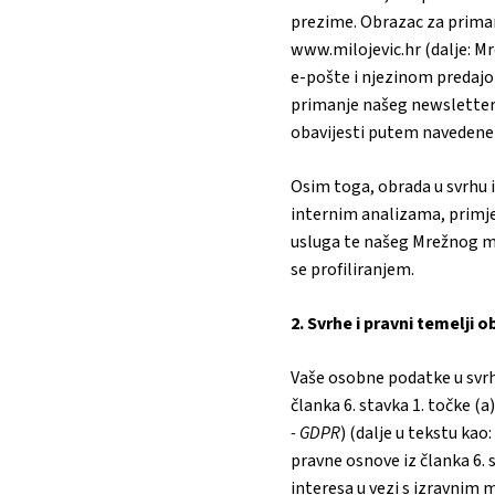
prezime. Obrazac za prim
www.milojevic.hr (dalje: M
e-pošte i njezinom predajom
primanje našeg newslettera
obavijesti putem navedene
Osim toga, obrada u svrhu 
internim analizama, primjer
usluga te našeg Mrežnog m
se profiliranjem.
2. Svrhe i pravni temelji
Vaše osobne podatke u svr
članka 6. stavka 1. točke (
-
GDPR
) (dalje u tekstu kao:
pravne osnove iz članka 6. s
interesa u vezi s izravni