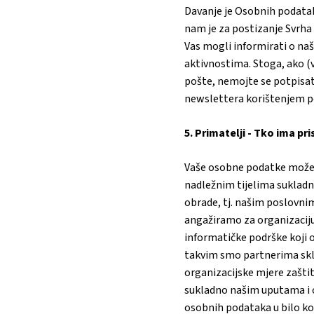
Davanje je Osobnih podatak
nam je za postizanje Svrha d
Vas mogli informirati o 
aktivnostima. Stoga, ako (
pošte, nemojte se potpisat
newslettera korištenjem po
5. Primatelji - Tko ima p
Vaše osobne podatke može
nadležnim tijelima suklad
obrade, tj. našim poslovni
angažiramo za organizaciju
informatičke podrške koji 
takvim smo partnerima sklo
organizacijske mjere zašti
sukladno našim uputama i ob
osobnih podataka u bilo koj