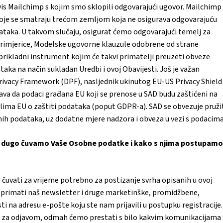
is Mailchimp s kojim smo sklopili odgovarajući ugovor. Mailchimp
koje se smatraju trećom zemljom koja ne osigurava odgovarajuću
ataka. U takvom slučaju, osigurat ćemo odgovarajući temelj za
 primjerice, Modelske ugovorne klauzule odobrene od strane
 prikladni instrument kojim će takvi primatelji preuzeti obveze
aka na način sukladan Uredbi i ovoj Obavijesti. Još je važan
ivacy Framework (DPF), nasljednik ukinutog EU-US Privacy Shield
urava da podaci građana EU koji se prenose u SAD budu zaštićeni na
avilima EU o zaštiti podataka (poput GDPR-a). SAD se obvezuje pruži
ih podataka, uz dodatne mjere nadzora i obveza u vezi s podacima
ko dugo čuvamo Vaše Osobne podatke i kako s njima postupamo
uvati za vrijeme potrebno za postizanje svrha opisanih u ovoj
ite primati naš newsletter i druge marketinške, promidžbene,
 na adresu e-pošte koju ste nam prijavili u postupku registracije.
 za odjavom, odmah ćemo prestati s bilo kakvim komunikacijama