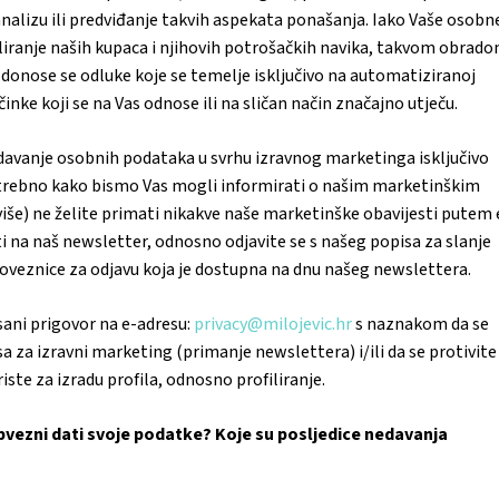
alizu ili predviđanje takvih aspekata ponašanja. Iako Vaše osobn
liranje naših kupaca i njihovih potrošačkih navika, takvom obrad
donose se odluke koje se temelje isključivo na automatiziranoj
inke koji se na Vas odnose ili na sličan način značajno utječu.
davanje osobnih podataka u svrhu izravnog marketinga isključivo
otrebno kako bismo Vas mogli informirati o našim marketinškim
iše) ne želite primati nikakve naše marketinške obavijesti putem 
i na naš newsletter, odnosno odjavite se s našeg popisa za slanje
veznice za odjavu koja je dostupna na dnu našeg newslettera.
ani prigovor na e-adresu:
privacy@milojevic.hr
s naznakom da se
sa za izravni marketing (primanje newslettera) i/ili da se protivite
iste za izradu profila, odnosno profiliranje.
 obvezni dati svoje podatke? Koje su posljedice nedavanja