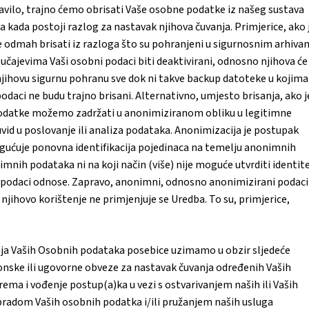
avilo, trajno ćemo obrisati Vaše osobne podatke iz našeg sustava
 kada postoji razlog za nastavak njihova čuvanja. Primjerice, ako 
dmah brisati iz razloga što su pohranjeni u sigurnosnim arhiva
slučajevima Vaši osobni podaci biti deaktivirani, odnosno njihova će
njihovu sigurnu pohranu sve dok ni takve backup datoteke u kojima
odaci ne budu trajno brisani. Alternativno, umjesto brisanja, ako j
odatke možemo zadržati u anonimiziranom obliku u legitimne
vid u poslovanje ili analiza podataka. Anonimizacija je postupak
gućuje ponovna identifikacija pojedinaca na temelju anonimnih
nih podataka ni na koji način (više) nije moguće utvrditi identit
i podaci odnose. Zapravo, anonimni, odnosno anonimizirani podaci
 njihovo korištenje ne primjenjuje se Uredba. To su, primjerice,
nja Vaših Osobnih podataka posebice uzimamo u obzir sljedeće
akonske ili ugovorne obveze za nastavak čuvanja određenih Vaših
rema i vođenje postup(a)ka u vezi s ostvarivanjem naših ili Vaših
 obradom Vaših osobnih podatka i/ili pružanjem naših usluga