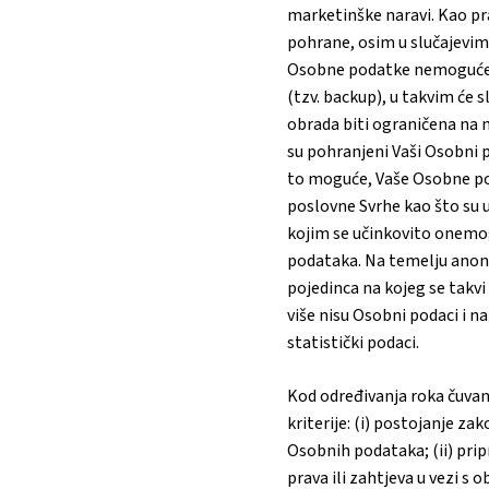
marketinške naravi. Kao pr
pohrane, osim u slučajevima
Osobne podatke nemoguće o
(tzv. backup), u takvim će 
obrada biti ograničena na 
su pohranjeni Vaši Osobni p
to moguće, Vaše Osobne p
poslovne Svrhe kao što su u
kojim se učinkovito onemo
podataka. Na temelju anonim
pojedinca na kojeg se takv
više nisu Osobni podaci i na
statistički podaci.
Kod određivanja roka čuva
kriterije: (i) postojanje z
Osobnih podataka; (ii) prip
prava ili zahtjeva u vezi s