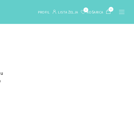
profil
lista želja
košarica
 u
a